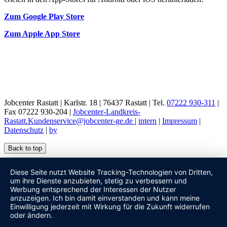
Zum Google Play Store
Zum Apple App Store
Jobcenter Rastatt | Karlstr. 18 | 76437 Rastatt | Tel.
07222 930-311
|
Fax 07222 930-204 |
Jobcenter-Landkreis-
Rastatt.Kundenservice@jobcenter-ge.de
|
intern
|
Impressum
|
Datenschutz
|
by
Back to top
Diese Seite nutzt Website Tracking-Technologien von Dritten,
um ihre Dienste anzubieten, stetig zu verbessern und
Werbung entsprechend der Interessen der Nutzer
anzuzeigen. Ich bin damit einverstanden und kann meine
Einwilligung jederzeit mit Wirkung für die Zukunft widerrufen
oder ändern.