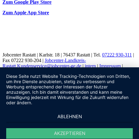
Zum Google Play Store
Zum Apple App Store
Jobcenter Rastatt | Karlstr. 18 | 76437 Rastatt | Tel.
07222 930-311
|
Fax 07222 930-204 |
Jobcenter-Landkreis-
Rastatt.Kundenservice@jobcenter-ge.de
|
intern
|
Impressum
|
Datenschutz
|
by
Diese Seite nutzt Website Tracking-Technologien von Dritten,
um ihre Dienste anzubieten, stetig zu verbessern und
Back to top
Werbung entsprechend der Interessen der Nutzer
anzuzeigen. Ich bin damit einverstanden und kann meine
Einwilligung jederzeit mit Wirkung für die Zukunft widerrufen
oder ändern.
ABLEHNEN
AKZEPTIEREN