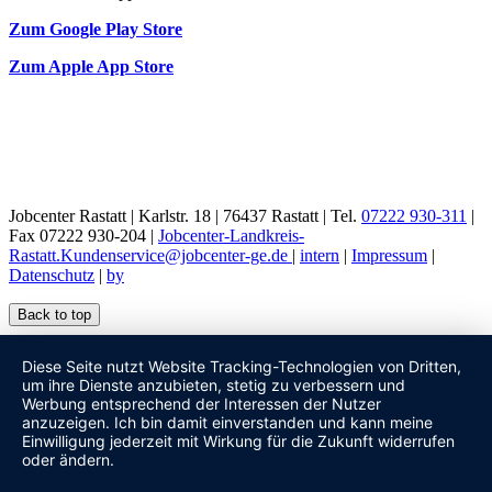
Zum Google Play Store
Zum Apple App Store
Jobcenter Rastatt | Karlstr. 18 | 76437 Rastatt | Tel.
07222 930-311
|
Fax 07222 930-204 |
Jobcenter-Landkreis-
Rastatt.Kundenservice@jobcenter-ge.de
|
intern
|
Impressum
|
Datenschutz
|
by
Back to top
Diese Seite nutzt Website Tracking-Technologien von Dritten,
um ihre Dienste anzubieten, stetig zu verbessern und
Werbung entsprechend der Interessen der Nutzer
anzuzeigen. Ich bin damit einverstanden und kann meine
Einwilligung jederzeit mit Wirkung für die Zukunft widerrufen
oder ändern.